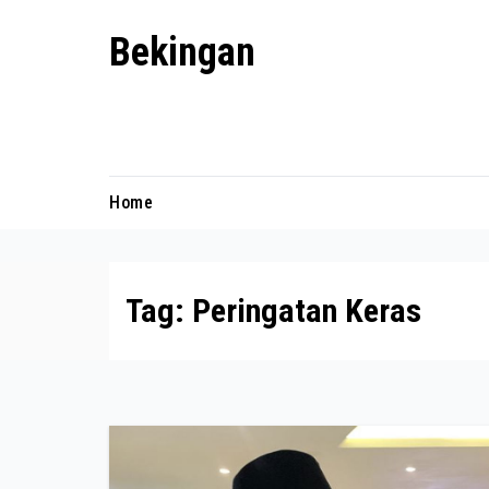
Skip
Bekingan
to
content
Mengungkap Praktik Tersembunyi
dan Kekuasaan Gelap
Home
Tag:
Peringatan Keras