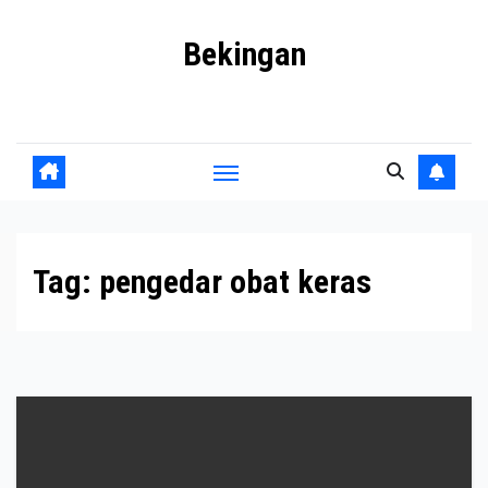
Skip
Bekingan
to
content
Mengungkap Praktik Tersembunyi dan Kekuasaan Gelap
Tag:
pengedar obat keras