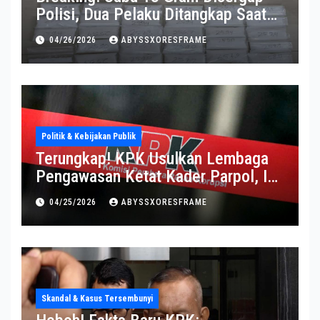
Polisi, Dua Pelaku Ditangkap Saat
Operasi Berlangsung Di Tempat
04/26/2026
ABYSSXORESFRAME
Politik & Kebijakan Publik
Terungkap! KPK Usulkan Lembaga
Pengawasan Ketat Kader Parpol, Ini
Alasannya
04/25/2026
ABYSSXORESFRAME
Skandal & Kasus Tersembunyi