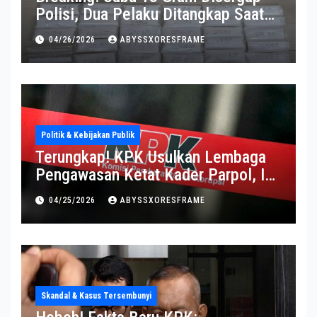
Polisi, Dua Pelaku Ditangkap Saat
Operasi Berlangsung Di Tempat
04/26/2026
ABYSSXORESFRAME
Politik & Kebijakan Publik
Terungkap! KPK Usulkan Lembaga
Pengawasan Ketat Kader Parpol, Ini
Alasannya
04/25/2026
ABYSSXORESFRAME
Skandal & Kasus Tersembunyi