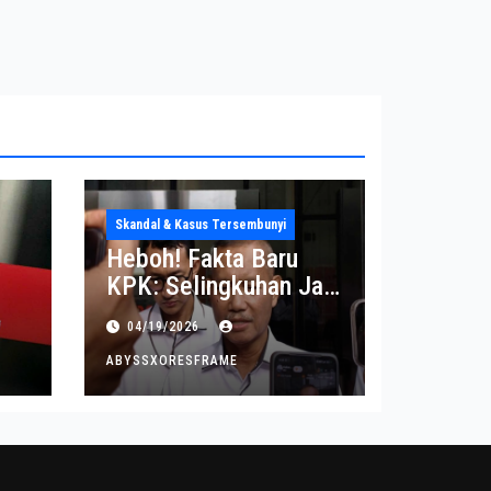
Skandal & Kasus Tersembunyi
Heboh! Fakta Baru
KPK: Selingkuhan Jadi
Tujuan Utama Uang
04/19/2026
Korupsi
ABYSSXORESFRAME