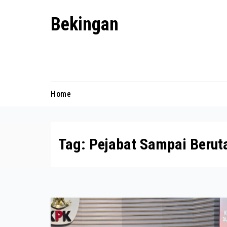
Skip
Bekingan
to
content
Mengungkap Praktik Tersembunyi
dan Kekuasaan Gelap
Home
Tag:
Pejabat Sampai Berut