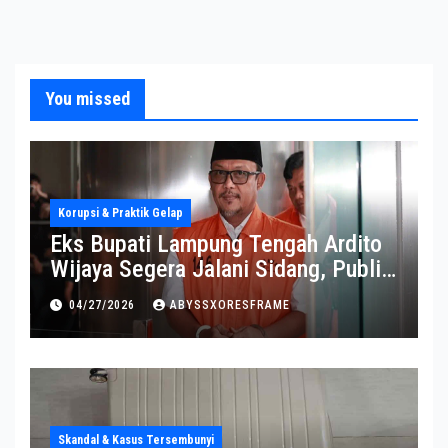
You missed
Korupsi & Praktik Gelap
Eks Bupati Lampung Tengah Ardito
Wijaya Segera Jalani Sidang, Publik
Soroti Perkembangannya
04/27/2026
ABYSSXORESFRAME
Skandal & Kasus Tersembunyi