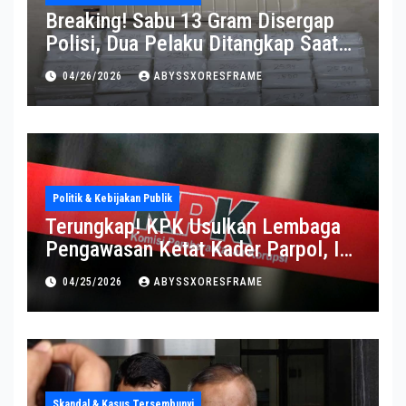
Breaking! Sabu 13 Gram Disergap
Polisi, Dua Pelaku Ditangkap Saat
Operasi Berlangsung Di Tempat
04/26/2026
ABYSSXORESFRAME
Politik & Kebijakan Publik
Terungkap! KPK Usulkan Lembaga
Pengawasan Ketat Kader Parpol, Ini
Alasannya
04/25/2026
ABYSSXORESFRAME
Skandal & Kasus Tersembunyi