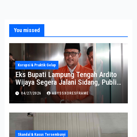
You missed
Korupsi & Praktik Gelap
Eks Bupati Lampung Tengah Ardito
Wijaya Segera Jalani Sidang, Publik
Soroti Perkembangannya
04/27/2026
ABYSSXORESFRAME
Skandal & Kasus Tersembunyi