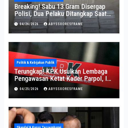
Breaking! Sabu 13 Gram Disergap
Polisi, Dua Pelaku Ditangkap Saat
Operasi Berlangsung Di Tempat
04/26/2026
ABYSSXORESFRAME
Politik & Kebijakan Publik
Terungkap! KPK Usulkan Lembaga
Pengawasan Ketat Kader Parpol, Ini
Alasannya
04/25/2026
ABYSSXORESFRAME
Skandal & Kasus Tersembunyi