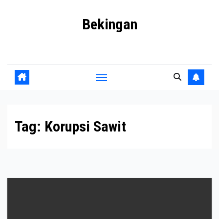
Skip
Bekingan
to
content
Mengungkap Praktik Tersembunyi dan Kekuasaan Gelap
Tag:
Korupsi Sawit