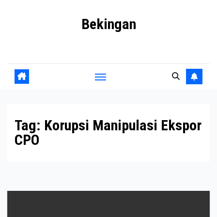
Skip
Bekingan
to
content
Mengungkap Praktik Tersembunyi dan Kekuasaan Gelap
Tag:
Korupsi Manipulasi Ekspor
CPO