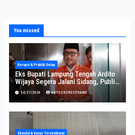
You missed
Korupsi & Praktik Gelap
Eks Bupati Lampung Tengah Ardito
Wijaya Segera Jalani Sidang, Publik
Soroti Perkembangannya
04/27/2026
ABYSSXORESFRAME
Skandal & Kasus Tersembunyi