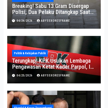
Breaking! Sabu 13 Gram Disergap
Polisi, Dua Pelaku Ditangkap Saat
Operasi Berlangsung Di Tempat
04/26/2026
ABYSSXORESFRAME
Politik & Kebijakan Publik
Terungkap! KPK Usulkan Lembaga
Pengawasan Ketat Kader Parpol, Ini
Alasannya
04/25/2026
ABYSSXORESFRAME