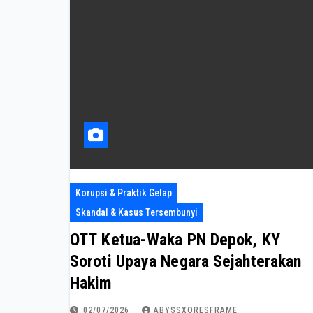
Korupsi & Praktik Gelap
Skandal & Kasus Tersembunyi
OTT Ketua-Waka PN Depok, KY
Soroti Upaya Negara Sejahterakan
Hakim
02/07/2026
ABYSSXORESFRAME