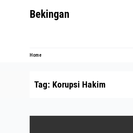
Skip
Bekingan
to
content
Mengungkap Praktik Tersembunyi
dan Kekuasaan Gelap
Home
Tag:
Korupsi Hakim