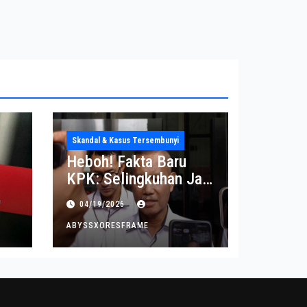
Skandal & Kasus Tersembunyi
Heboh! Fakta Baru
KPK: Selingkuhan Jadi
Tujuan Utama Uang
04/19/2026
Korupsi
ABYSSXORESFRAME