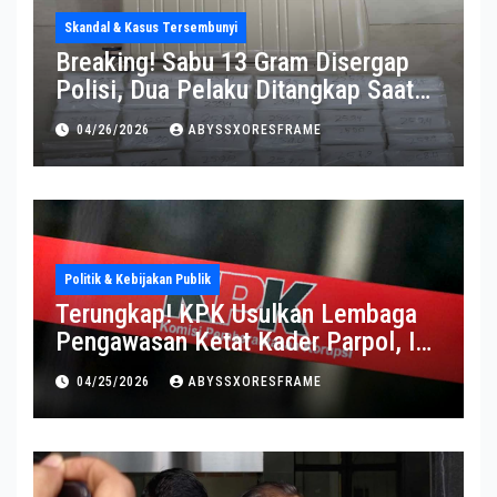
Skandal & Kasus Tersembunyi
Breaking! Sabu 13 Gram Disergap
Polisi, Dua Pelaku Ditangkap Saat
Operasi Berlangsung Di Tempat
04/26/2026
ABYSSXORESFRAME
Politik & Kebijakan Publik
Terungkap! KPK Usulkan Lembaga
Pengawasan Ketat Kader Parpol, Ini
Alasannya
04/25/2026
ABYSSXORESFRAME