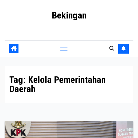
Skip
Bekingan
to
content
Mengungkap Praktik Tersembunyi dan Kekuasaan Gelap
Tag:
Kelola Pemerintahan
Daerah