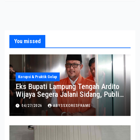
You missed
Korupsi & Praktik Gelap
Eks Bupati Lampung Tengah Ardito
Wijaya Segera Jalani Sidang, Publik
Soroti Perkembangannya
04/27/2026
ABYSSXORESFRAME