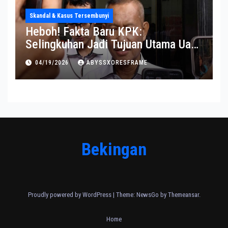
Skandal & Kasus Tersembunyi
Heboh! Fakta Baru KPK:
Selingkuhan Jadi Tujuan Utama Uang
Korupsi
04/19/2026
ABYSSXORESFRAME
Bekingan
Proudly powered by WordPress
|
Theme:
NewsGo
by
Themeansar
.
Home