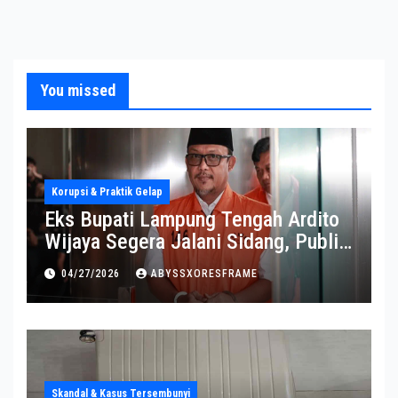
You missed
Korupsi & Praktik Gelap
Eks Bupati Lampung Tengah Ardito
Wijaya Segera Jalani Sidang, Publik
Soroti Perkembangannya
04/27/2026
ABYSSXORESFRAME
Skandal & Kasus Tersembunyi