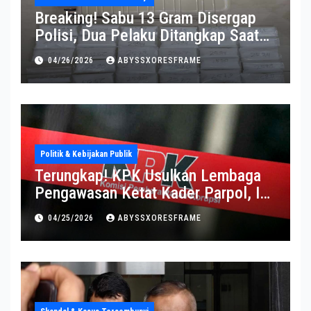
Breaking! Sabu 13 Gram Disergap
Polisi, Dua Pelaku Ditangkap Saat
Operasi Berlangsung Di Tempat
04/26/2026
ABYSSXORESFRAME
Politik & Kebijakan Publik
Terungkap! KPK Usulkan Lembaga
Pengawasan Ketat Kader Parpol, Ini
Alasannya
04/25/2026
ABYSSXORESFRAME