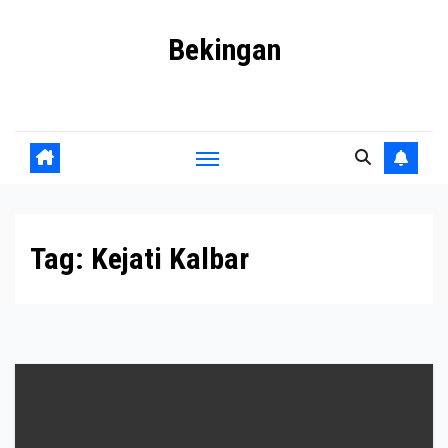
Skip
Bekingan
to
content
Mengungkap Praktik Tersembunyi dan Kekuasaan Gelap
Tag:
Kejati Kalbar