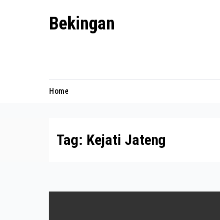
Skip
Bekingan
to
content
Mengungkap Praktik Tersembunyi
dan Kekuasaan Gelap
Home
Tag:
Kejati Jateng