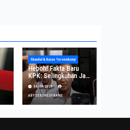
Skandal & Kasus Tersembunyi
Heboh! Fakta Baru
KPK: Selingkuhan Jadi
Tujuan Utama Uang
04/19/2026
Korupsi
ABYSSXORESFRAME