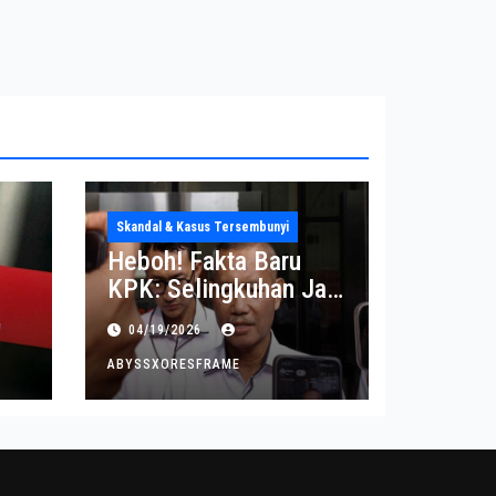
Skandal & Kasus Tersembunyi
Heboh! Fakta Baru
KPK: Selingkuhan Jadi
Tujuan Utama Uang
04/19/2026
Korupsi
ABYSSXORESFRAME