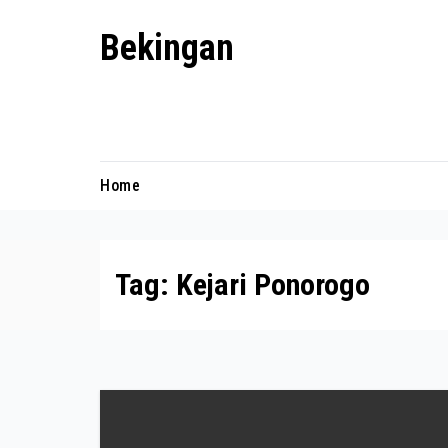
Skip
Bekingan
to
content
Mengungkap Praktik Tersembunyi
dan Kekuasaan Gelap
Home
Tag:
Kejari Ponorogo