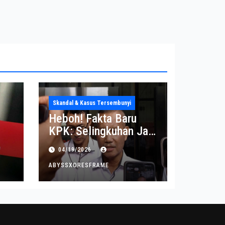
Skandal & Kasus Tersembunyi
Heboh! Fakta Baru
KPK: Selingkuhan Jadi
Tujuan Utama Uang
04/19/2026
Korupsi
ABYSSXORESFRAME