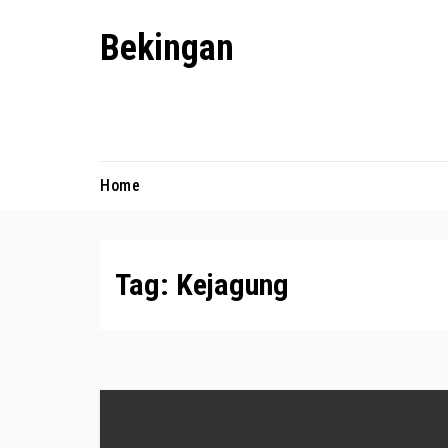
Skip
Bekingan
to
content
Mengungkap Praktik Tersembunyi
dan Kekuasaan Gelap
Home
Tag:
Kejagung