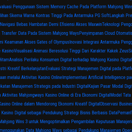
valuasi Penggunaan Sistem Memory Cache Pada Platform Mahjong Win
lihan Skema Warna Kontras Tinggi Pada Antarmuka PG Soft
Langkah Pre
Navigasi Bebas Hambatan Demi Efisiensi Akses Maxwin
Teknologi Pengol
n Transfer Data Pada Sistem Mahjong Ways
Penyimpanan Cloud Otomati
emi Keamanan Akses Gates of Olympus
Inovasi Integrasi Antarmuka Pen
e Kasino
Visualisasi Animasi Beresolusi Tinggi Dari Karakter Kakek Zeus
S
Hitam
Analisis Perilaku Konsumen Digital terhadap Mahjong Kasino Dig
tri Kreatif Berkelanjutan
Evaluasi Strategi Manajemen Digital pada Pla
aan melalui Aktivitas Kasino Online
Implementasi Artificial Intelligence
katan Manajemen Strategis pada Industri Digital
Kajian Pasar Modal Digi
Aktivitas Mahjongways Kasino Online di Era Ekonomi Digital
Model Tata 
sino Online dalam Mendorong Ekonomi Kreatif Digital
Observasi Busine
asino Digital sebagai Pendukung Strategi Bisnis Berbasis Data
Pemanfa
Mahjong Wins 3 untuk Mengoptimalkan Pengambilan Keputusan Manajeri
s menggunakan Data Mahjong Ways sebagai Pendukung Manajemen Opera