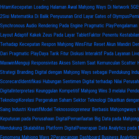
Hitam
Kecepatan Loading Halaman Awal Mahjong Ways Di Network 5G
E
2
Sisi Matematika Di Balik Penyusunan Grid Layar Gates of Olympus
Pemi
Synchronous Audio Rendering Pada Engine Pragmatic Play
Pengalaman 
Layout Adaptif Kakek Zeus Pada Layar Tablet
Faktor Penentu Kestabila
Terhadap Kecepatan Respon Mahjong Wins
Fitur Reset Akun Mandiri D
Dari Pragmatic Play
Daya Tarik Fitur Diskusi Interaktif Pada Layanan Liv
Maxwin
Menguji Responsivitas Akses Sistem Saat Kemunculan Scatter 
Strategi Branding Digital dengan Mahjong Ways sebagai Pendukung Indus
Scorecard
Identifikasi Hubungan Sentimen Digital terhadap Nilai Perusah
Digital
Interpretasi Keunggulan Kompetitif Mahjong Wins 3 melalui Pende
Teknologi
Korelasi Pergerakan Saham Sektor Teknologi Dikaitkan dengan 
Saing Industri Kreatif
Model Teknososiopreneur Berbasis Mahjongways Ka
Keputusan pada Perusahaan Digital
Pemanfaatan Big Data pada Mahjong K
Mendukung Skalabilitas Platform Digital
Penerapan Data Analytics pada 
Fenomena Mahjong Ways 2
Perancangan Dashboard Business Analytic