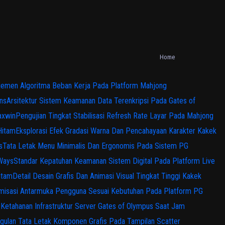
Home
emen Algoritma Beban Kerja Pada Platform Mahjong
ns
Arsitektur Sistem Keamanan Data Terenkripsi Pada Gates of
axwin
Pengujian Tingkat Stabilisasi Refresh Rate Layar Pada Mahjong
Hitam
Eksplorasi Efek Gradasi Warna Dan Pencahayaan Karakter Kakek
s
Tata Letak Menu Minimalis Dan Ergonomis Pada Sistem PG
 Ways
Standar Kepatuhan Keamanan Sistem Digital Pada Platform Live
itam
Detail Desain Grafis Dan Animasi Visual Tingkat Tinggi Kakek
misasi Antarmuka Pengguna Sesuai Kebutuhan Pada Platform PG
s Ketahanan Infrastruktur Server Gates of Olympus Saat Jam
gulan Tata Letak Komponen Grafis Pada Tampilan Scatter