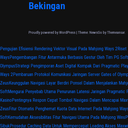
Bekingan
Proudly powered by WordPress
|
Theme:
NewsGo
by
Themeansar
.
Pengujian Efisiensi Rendering Vektor Visual Pada Mahjong Ways 2
Riset
Ways
Pengembangan Fitur Antarmuka Berbasis Gestur Oleh Tim PG Soft
Olympus
Strategi Pengimporan Aset Digital Kompak Dari Pragmatic Pla
Ways 2
Pembaruan Protokol Komunikasi Jaringan Server Gates of Olym
Zeus
Keunggulan Navigasi Layar Berdiri Ponsel Dalam Menjalankan Mah
Soft
Mengurai Penyebab Utama Penurunan Latensi Jaringan Pragmatic 
Kasino
Pentingnya Respon Cepat Tombol Navigasi Dalam Mencapai Max
Zeus
Fitur Otomatis Penghemat Kuota Data Internet Pada Mahjong Way
Soft
Kemudahan Aksesibilitas Fitur Navigasi Utama Pada Mahjong Wins
P
Sibuk
Prosedur Caching Data Untuk Mempercepat Loading Akses Maxw