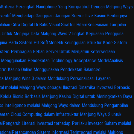
s
Kriteria Perangkat Handphone Yang Kompatibel Dengan Mahjong Ways
ventif Menghadapi Gangguan Jaringan Server Live Kasino
Pentingnya
ahan Citra Digital Di Balik Visual Scatter Hitam
Kesesuaian Tampilan
s Untuk Menjaga Data Mahjong Ways 2
Tingkat Kepuasan Pengguna
gguna Pada Sistem PG Soft
Meneliti Keunggulan Struktur Kode Sistem
istem Pembagian Beban Server Untuk Menjamin Ketersediaan
ital Menggunakan Pendekatan Technology Acceptance Model
Analisis
tform Kasino Online Menggunakan Pendekatan Balanced
 pada Mahjong Wins 3 dalam Mendukung Personalisasi Layanan
tal melalui Mahjong Ways sebagai Ilustrasi Dinamika Investasi Berbasis
Kelola Bisnis Berbasis Mahjong Kasino Digital untuk Meningkatkan Daya
ss Intelligence melalui Mahjong Ways dalam Mendukung Pengambilan
atan Cloud Computing dalam Infrastruktur Mahjong Ways 2 untuk
al
Pengaruh Literasi Investasi terhadap Perilaku Investor Saham melalui
sional
Perancangan Sistem Informasi Terintegrasi melalui Mahjong