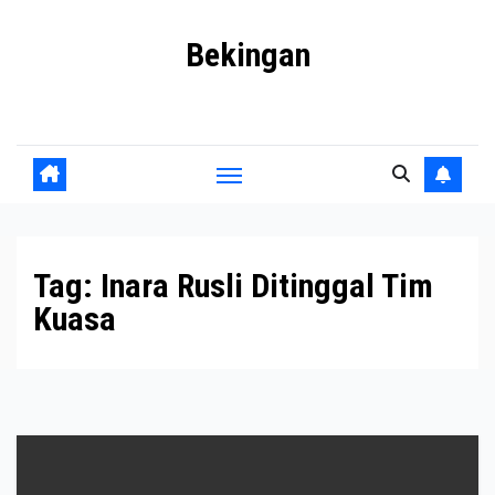
Skip
Bekingan
to
content
Mengungkap Praktik Tersembunyi dan Kekuasaan Gelap
Tag:
Inara Rusli Ditinggal Tim
Kuasa