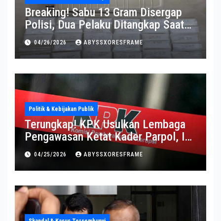
Breaking! Sabu 13 Gram Disergap
Polisi, Dua Pelaku Ditangkap Saat
Operasi Berlangsung Di Tempat
04/26/2026
ABYSSXORESFRAME
Politik & Kebijakan Publik
Terungkap! KPK Usulkan Lembaga
Pengawasan Ketat Kader Parpol, Ini
Alasannya
04/25/2026
ABYSSXORESFRAME