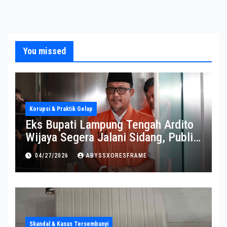
You missed
Korupsi & Praktik Gelap
Eks Bupati Lampung Tengah Ardito
Wijaya Segera Jalani Sidang, Publik
Soroti Perkembangannya
04/27/2026
ABYSSXORESFRAME
Skandal & Kasus Tersembunyi