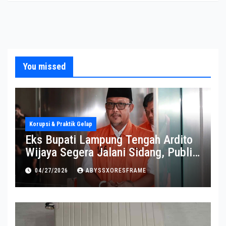
You missed
Korupsi & Praktik Gelap
Eks Bupati Lampung Tengah Ardito
Wijaya Segera Jalani Sidang, Publik
Soroti Perkembangannya
04/27/2026
ABYSSXORESFRAME