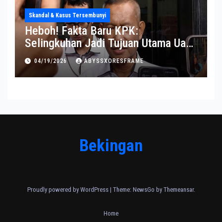
Skandal & Kasus Tersembunyi
Heboh! Fakta Baru KPK:
Selingkuhan Jadi Tujuan Utama Uang
Korupsi
04/19/2026
ABYSSXORESFRAME
Bekingan
Proudly powered by WordPress
|
Theme:
NewsGo
by
Themeansar
.
Home