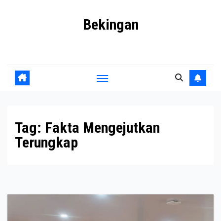
Skip
Bekingan
to
content
Mengungkap Praktik Tersembunyi dan Kekuasaan Gelap
Tag:
Fakta Mengejutkan
Terungkap