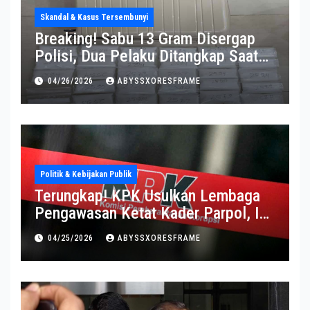
Skandal & Kasus Tersembunyi
Breaking! Sabu 13 Gram Disergap
Polisi, Dua Pelaku Ditangkap Saat
Operasi Berlangsung Di Tempat
04/26/2026
ABYSSXORESFRAME
Politik & Kebijakan Publik
Terungkap! KPK Usulkan Lembaga
Pengawasan Ketat Kader Parpol, Ini
Alasannya
04/25/2026
ABYSSXORESFRAME