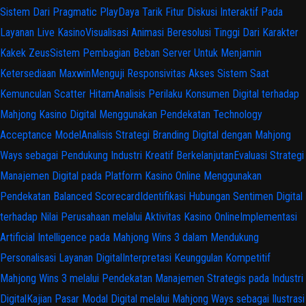
Sistem Dari Pragmatic Play
Daya Tarik Fitur Diskusi Interaktif Pada
Layanan Live Kasino
Visualisasi Animasi Beresolusi Tinggi Dari Karakter
Kakek Zeus
Sistem Pembagian Beban Server Untuk Menjamin
Ketersediaan Maxwin
Menguji Responsivitas Akses Sistem Saat
Kemunculan Scatter Hitam
Analisis Perilaku Konsumen Digital terhadap
Mahjong Kasino Digital Menggunakan Pendekatan Technology
Acceptance Model
Analisis Strategi Branding Digital dengan Mahjong
Ways sebagai Pendukung Industri Kreatif Berkelanjutan
Evaluasi Strategi
Manajemen Digital pada Platform Kasino Online Menggunakan
Pendekatan Balanced Scorecard
Identifikasi Hubungan Sentimen Digital
terhadap Nilai Perusahaan melalui Aktivitas Kasino Online
Implementasi
Artificial Intelligence pada Mahjong Wins 3 dalam Mendukung
Personalisasi Layanan Digital
Interpretasi Keunggulan Kompetitif
Mahjong Wins 3 melalui Pendekatan Manajemen Strategis pada Industri
Digital
Kajian Pasar Modal Digital melalui Mahjong Ways sebagai Ilustrasi