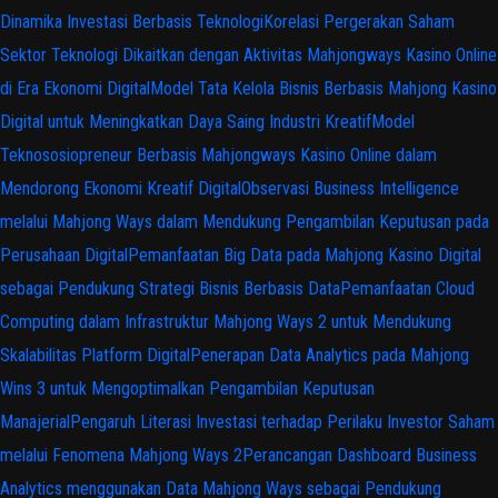
Dinamika Investasi Berbasis Teknologi
Korelasi Pergerakan Saham
Sektor Teknologi Dikaitkan dengan Aktivitas Mahjongways Kasino Online
di Era Ekonomi Digital
Model Tata Kelola Bisnis Berbasis Mahjong Kasino
Digital untuk Meningkatkan Daya Saing Industri Kreatif
Model
Teknososiopreneur Berbasis Mahjongways Kasino Online dalam
Mendorong Ekonomi Kreatif Digital
Observasi Business Intelligence
melalui Mahjong Ways dalam Mendukung Pengambilan Keputusan pada
Perusahaan Digital
Pemanfaatan Big Data pada Mahjong Kasino Digital
sebagai Pendukung Strategi Bisnis Berbasis Data
Pemanfaatan Cloud
Computing dalam Infrastruktur Mahjong Ways 2 untuk Mendukung
Skalabilitas Platform Digital
Penerapan Data Analytics pada Mahjong
Wins 3 untuk Mengoptimalkan Pengambilan Keputusan
Manajerial
Pengaruh Literasi Investasi terhadap Perilaku Investor Saham
melalui Fenomena Mahjong Ways 2
Perancangan Dashboard Business
Analytics menggunakan Data Mahjong Ways sebagai Pendukung