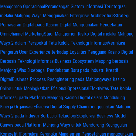
Manajemen Operasional
Perancangan Sistem Informasi Terintegrasi
melalui Mahjong Ways Menggunakan Enterprise Architecture
Strategi
Pemasaran Digital pada Kasino Digital Menggunakan Pendekatan
Omnichannel Marketing
Studi Manajemen Risiko Digital melalui Mahjong
Ways 2 dalam Perspektif Tata Kelola Teknologi Informasi
Verifikasi
Pengaruh User Experience terhadap Loyalitas Pengguna Kasino Digital
Berbasis Teknologi Informasi
Business Ecosystem Mapping berbasis
Mahjong Wins 3 sebagai Pendekatan Baru pada Industri Kreatif
Digital
Business Process Reengineering pada Mahjongways Kasino
Online untuk Meningkatkan Efisiensi Operasional
Efektivitas Tata Kelola
Informasi pada Platform Mahjong Kasino Digital dalam Mendukung
Kinerja Organisasi
Efisiensi Digital Supply Chain menggunakan Mahjong
Ways 2 pada Industri Berbasis Teknologi
Eksplorasi Business Model
Canvas pada Platform Mahjong Ways untuk Mendorong Keunggulan
Kompetitif
Formulasi Kerangka Manajemen Pengetahuan menggunakan