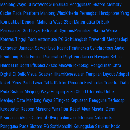
Mahjong Ways Di Network 5G
Evaluasi Penggunaan Sistem Memory
Cache Pada Platform Mahjong Wins
Kriteria Perangkat Handphone Yang
Kompatibel Dengan Mahjong Ways 2
Sisi Matematika Di Balik
Penyusunan Grid Layar Gates of Olympus
Pemilihan Skema Warna
Kontras Tinggi Pada Antarmuka PG Soft
Langkah Preventif Menghadapi
Gangguan Jaringan Server Live Kasino
Pentingnya Synchronous Audio
Rendering Pada Engine Pragmatic Play
Pengalaman Navigasi Bebas
Hambatan Demi Efisiensi Akses Maxwin
Teknologi Pengolahan Citra
Digital Di Balik Visual Scatter Hitam
Kesesuaian Tampilan Layout Adaptif
Kakek Zeus Pada Layar Tablet
Faktor Penentu Kestabilan Transfer Data
Pada Sistem Mahjong Ways
Penyimpanan Cloud Otomatis Untuk
Menjaga Data Mahjong Ways 2
Tingkat Kepuasan Pengguna Terhadap
Kecepatan Respon Mahjong Wins
Fitur Reset Akun Mandiri Demi
Keamanan Akses Gates of Olympus
Inovasi Integrasi Antarmuka
Pengguna Pada Sistem PG Soft
Meneliti Keunggulan Struktur Kode