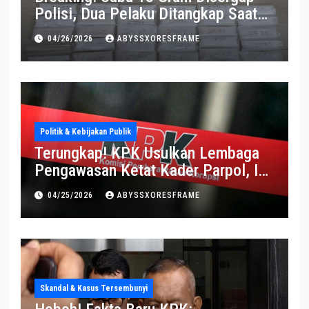
Polisi, Dua Pelaku Ditangkap Saat
Operasi Berlangsung Di Tempat
04/26/2026
ABYSSXORESFRAME
Politik & Kebijakan Publik
Terungkap! KPK Usulkan Lembaga
Pengawasan Ketat Kader Parpol, Ini
Alasannya
04/25/2026
ABYSSXORESFRAME
Skandal & Kasus Tersembunyi