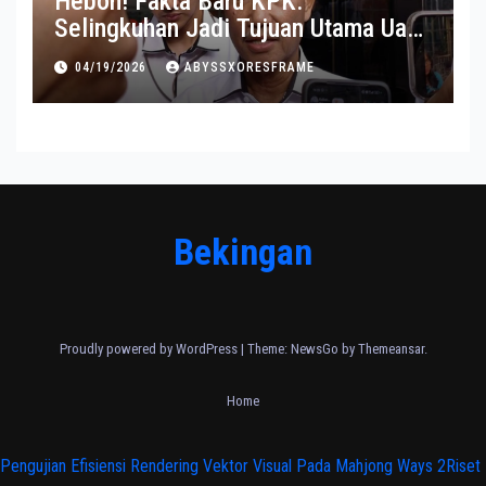
Heboh! Fakta Baru KPK:
Selingkuhan Jadi Tujuan Utama Uang
Korupsi
04/19/2026
ABYSSXORESFRAME
Bekingan
Proudly powered by WordPress
|
Theme:
NewsGo
by
Themeansar
.
Home
Pengujian Efisiensi Rendering Vektor Visual Pada Mahjong Ways 2
Riset