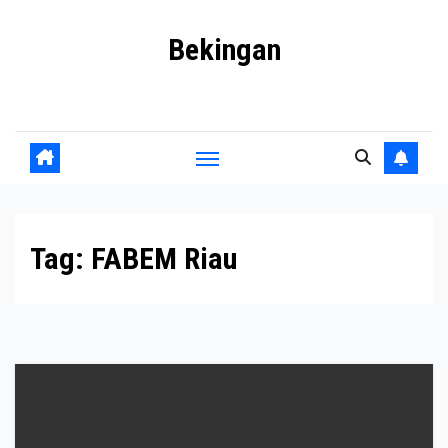
Skip
Bekingan
to
content
Mengungkap Praktik Tersembunyi dan Kekuasaan Gelap
Tag:
FABEM Riau