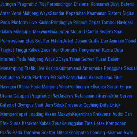
Jaringan Pragmatic Play
Perbandingan Efisiensi Konsumsi Daya Baterai
Antar Versi Mahjong Ways
Standar Kepatuhan Keamanan Sistem Digital
Pada Platform Live Kasino
Pentingnya Respon Cepat Tombol Navigasi
Dalam Mencapai Maxwin
Manajemen Memori Cache Sistem Saat
Pemrosesan Efek Scatter Hitam
Detail Desain Grafis Dan Animasi Visual
Tingkat Tinggi Kakek Zeus
Fitur Otomatis Penghemat Kuota Data
Internet Pada Mahjong Ways 2
Daya Tahan Server Pusat Dalam
Menampung Trafik Live Kasino
Kustomisasi Antarmuka Pengguna Sesuai
Kebutuhan Pada Platform PG Soft
Kemudahan Aksesibilitas Fitur
Navigasi Utama Pada Mahjong Wins
Pentingnya Efisiensi Script Engine
Utama Garapan Pragmatic Play
Analisis Ketahanan Infrastruktur Server
Gates of Olympus Saat Jam Sibuk
Prosedur Caching Data Untuk
Mempercepat Loading Akses Maxwin
Kejernihan Frekuensi Audio Dan
Efek Suara Karakter Kakek Zeus
Keunggulan Tata Letak Komponen
Grafis Pada Tampilan Scatter Hitam
Kecepatan Loading Halaman Awal