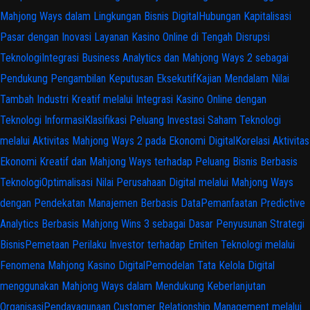
Mahjong Ways dalam Lingkungan Bisnis Digital
Hubungan Kapitalisasi
Pasar dengan Inovasi Layanan Kasino Online di Tengah Disrupsi
Teknologi
Integrasi Business Analytics dan Mahjong Ways 2 sebagai
Pendukung Pengambilan Keputusan Eksekutif
Kajian Mendalam Nilai
Tambah Industri Kreatif melalui Integrasi Kasino Online dengan
Teknologi Informasi
Klasifikasi Peluang Investasi Saham Teknologi
melalui Aktivitas Mahjong Ways 2 pada Ekonomi Digital
Korelasi Aktivitas
Ekonomi Kreatif dan Mahjong Ways terhadap Peluang Bisnis Berbasis
Teknologi
Optimalisasi Nilai Perusahaan Digital melalui Mahjong Ways
dengan Pendekatan Manajemen Berbasis Data
Pemanfaatan Predictive
Analytics Berbasis Mahjong Wins 3 sebagai Dasar Penyusunan Strategi
Bisnis
Pemetaan Perilaku Investor terhadap Emiten Teknologi melalui
Fenomena Mahjong Kasino Digital
Pemodelan Tata Kelola Digital
menggunakan Mahjong Ways dalam Mendukung Keberlanjutan
Organisasi
Pendayagunaan Customer Relationship Management melalui