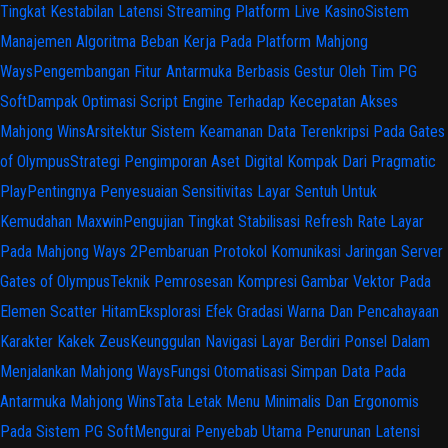
Tingkat Kestabilan Latensi Streaming Platform Live Kasino
Sistem
Manajemen Algoritma Beban Kerja Pada Platform Mahjong
Ways
Pengembangan Fitur Antarmuka Berbasis Gestur Oleh Tim PG
Soft
Dampak Optimasi Script Engine Terhadap Kecepatan Akses
Mahjong Wins
Arsitektur Sistem Keamanan Data Terenkripsi Pada Gates
of Olympus
Strategi Pengimporan Aset Digital Kompak Dari Pragmatic
Play
Pentingnya Penyesuaian Sensitivitas Layar Sentuh Untuk
Kemudahan Maxwin
Pengujian Tingkat Stabilisasi Refresh Rate Layar
Pada Mahjong Ways 2
Pembaruan Protokol Komunikasi Jaringan Server
Gates of Olympus
Teknik Pemrosesan Kompresi Gambar Vektor Pada
Elemen Scatter Hitam
Eksplorasi Efek Gradasi Warna Dan Pencahayaan
Karakter Kakek Zeus
Keunggulan Navigasi Layar Berdiri Ponsel Dalam
Menjalankan Mahjong Ways
Fungsi Otomatisasi Simpan Data Pada
Antarmuka Mahjong Wins
Tata Letak Menu Minimalis Dan Ergonomis
Pada Sistem PG Soft
Mengurai Penyebab Utama Penurunan Latensi