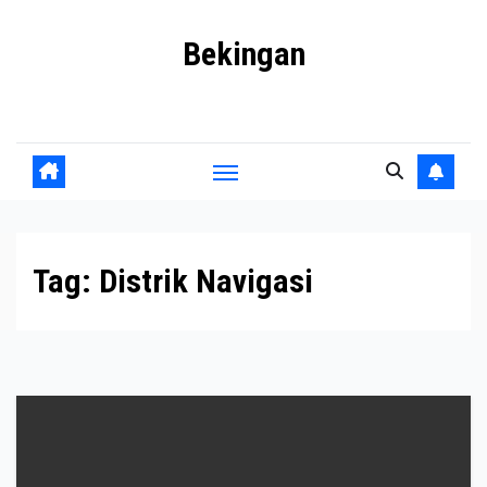
Skip
Bekingan
to
content
Mengungkap Praktik Tersembunyi dan Kekuasaan Gelap
Tag:
Distrik Navigasi