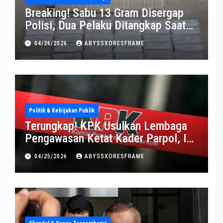
Breaking! Sabu 13 Gram Disergap
Polisi, Dua Pelaku Ditangkap Saat
Operasi Berlangsung Di Tempat
04/26/2026
ABYSSXORESFRAME
Politik & Kebijakan Publik
Terungkap! KPK Usulkan Lembaga
Pengawasan Ketat Kader Parpol, Ini
Alasannya
04/25/2026
ABYSSXORESFRAME