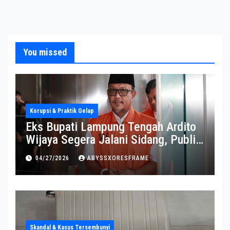
You missed
Korupsi & Praktik Gelap
Eks Bupati Lampung Tengah Ardito
Wijaya Segera Jalani Sidang, Publik
Soroti Perkembangannya
04/27/2026
ABYSSXORESFRAME
Skandal & Kasus Tersembunyi