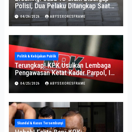
Polisi, Dua Pelaku Ditangkap Saat
Operasi Berlangsung Di Tempat
04/26/2026
ABYSSXORESFRAME
Politik & Kebijakan Publik
Terungkap! KPK Usulkan Lembaga
Pengawasan Ketat Kader Parpol, Ini
Alasannya
04/25/2026
ABYSSXORESFRAME
Skandal & Kasus Tersembunyi