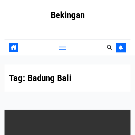
Skip
Bekingan
to
content
Mengungkap Praktik Tersembunyi dan Kekuasaan Gelap
Tag:
Badung Bali