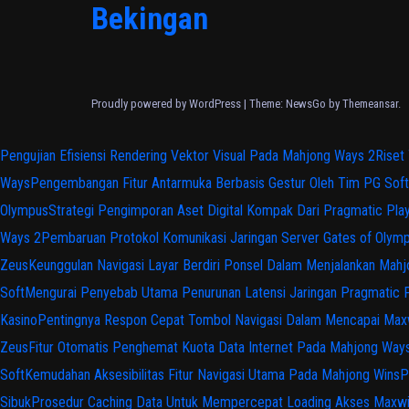
Bekingan
Proudly powered by WordPress
|
Theme:
NewsGo
by
Themeansar
.
Pengujian Efisiensi Rendering Vektor Visual Pada Mahjong Ways 2
Riset
Ways
Pengembangan Fitur Antarmuka Berbasis Gestur Oleh Tim PG Soft
Olympus
Strategi Pengimporan Aset Digital Kompak Dari Pragmatic Pla
Ways 2
Pembaruan Protokol Komunikasi Jaringan Server Gates of Olym
Zeus
Keunggulan Navigasi Layar Berdiri Ponsel Dalam Menjalankan Mah
Soft
Mengurai Penyebab Utama Penurunan Latensi Jaringan Pragmatic 
Kasino
Pentingnya Respon Cepat Tombol Navigasi Dalam Mencapai Max
Zeus
Fitur Otomatis Penghemat Kuota Data Internet Pada Mahjong Way
Soft
Kemudahan Aksesibilitas Fitur Navigasi Utama Pada Mahjong Wins
P
Sibuk
Prosedur Caching Data Untuk Mempercepat Loading Akses Maxw