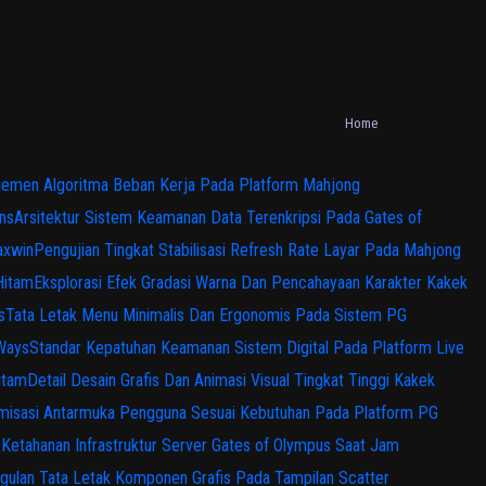
Home
emen Algoritma Beban Kerja Pada Platform Mahjong
ns
Arsitektur Sistem Keamanan Data Terenkripsi Pada Gates of
axwin
Pengujian Tingkat Stabilisasi Refresh Rate Layar Pada Mahjong
Hitam
Eksplorasi Efek Gradasi Warna Dan Pencahayaan Karakter Kakek
s
Tata Letak Menu Minimalis Dan Ergonomis Pada Sistem PG
 Ways
Standar Kepatuhan Keamanan Sistem Digital Pada Platform Live
itam
Detail Desain Grafis Dan Animasi Visual Tingkat Tinggi Kakek
misasi Antarmuka Pengguna Sesuai Kebutuhan Pada Platform PG
s Ketahanan Infrastruktur Server Gates of Olympus Saat Jam
gulan Tata Letak Komponen Grafis Pada Tampilan Scatter