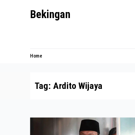
Skip
Bekingan
to
content
Mengungkap Praktik Tersembunyi
dan Kekuasaan Gelap
Home
Tag:
Ardito Wijaya