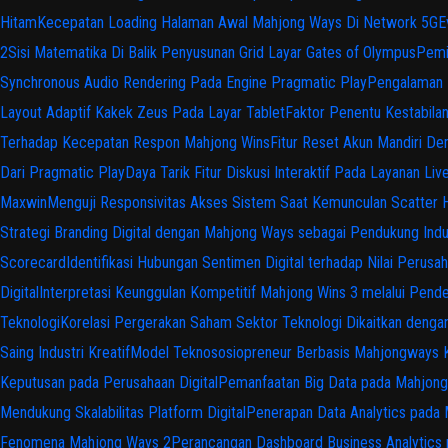
Hitam
Kecepatan Loading Halaman Awal Mahjong Ways Di Network 5G
E
2
Sisi Matematika Di Balik Penyusunan Grid Layar Gates of Olympus
Pemi
Synchronous Audio Rendering Pada Engine Pragmatic Play
Pengalaman 
Layout Adaptif Kakek Zeus Pada Layar Tablet
Faktor Penentu Kestabila
Terhadap Kecepatan Respon Mahjong Wins
Fitur Reset Akun Mandiri D
Dari Pragmatic Play
Daya Tarik Fitur Diskusi Interaktif Pada Layanan Liv
Maxwin
Menguji Responsivitas Akses Sistem Saat Kemunculan Scatter 
Strategi Branding Digital dengan Mahjong Ways sebagai Pendukung Indus
Scorecard
Identifikasi Hubungan Sentimen Digital terhadap Nilai Perusah
Digital
Interpretasi Keunggulan Kompetitif Mahjong Wins 3 melalui Pende
Teknologi
Korelasi Pergerakan Saham Sektor Teknologi Dikaitkan dengan 
Saing Industri Kreatif
Model Teknososiopreneur Berbasis Mahjongways Ka
Keputusan pada Perusahaan Digital
Pemanfaatan Big Data pada Mahjong K
Mendukung Skalabilitas Platform Digital
Penerapan Data Analytics pada 
Fenomena Mahjong Ways 2
Perancangan Dashboard Business Analytic