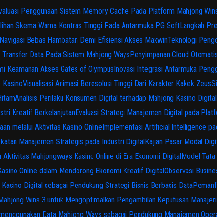
valuasi Penggunaan Sistem Memory Cache Pada Platform Mahjong Win
lihan Skema Warna Kontras Tinggi Pada Antarmuka PG Soft
Langkah Pre
Navigasi Bebas Hambatan Demi Efisiensi Akses Maxwin
Teknologi Pengol
n Transfer Data Pada Sistem Mahjong Ways
Penyimpanan Cloud Otomati
emi Keamanan Akses Gates of Olympus
Inovasi Integrasi Antarmuka Pen
e Kasino
Visualisasi Animasi Beresolusi Tinggi Dari Karakter Kakek Zeus
S
Hitam
Analisis Perilaku Konsumen Digital terhadap Mahjong Kasino Dig
tri Kreatif Berkelanjutan
Evaluasi Strategi Manajemen Digital pada Pla
aan melalui Aktivitas Kasino Online
Implementasi Artificial Intelligence
katan Manajemen Strategis pada Industri Digital
Kajian Pasar Modal Digi
Aktivitas Mahjongways Kasino Online di Era Ekonomi Digital
Model Tata 
sino Online dalam Mendorong Ekonomi Kreatif Digital
Observasi Busine
asino Digital sebagai Pendukung Strategi Bisnis Berbasis Data
Pemanfa
Mahjong Wins 3 untuk Mengoptimalkan Pengambilan Keputusan Manajeri
s menggunakan Data Mahjong Ways sebagai Pendukung Manajemen Opera