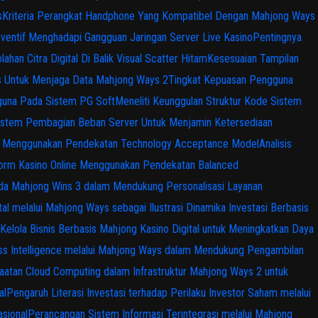
s
Kriteria Perangkat Handphone Yang Kompatibel Dengan Mahjong Ways
ventif Menghadapi Gangguan Jaringan Server Live Kasino
Pentingnya
ahan Citra Digital Di Balik Visual Scatter Hitam
Kesesuaian Tampilan
s Untuk Menjaga Data Mahjong Ways 2
Tingkat Kepuasan Pengguna
gguna Pada Sistem PG Soft
Meneliti Keunggulan Struktur Kode Sistem
istem Pembagian Beban Server Untuk Menjamin Ketersediaan
ital Menggunakan Pendekatan Technology Acceptance Model
Analisis
tform Kasino Online Menggunakan Pendekatan Balanced
 pada Mahjong Wins 3 dalam Mendukung Personalisasi Layanan
tal melalui Mahjong Ways sebagai Ilustrasi Dinamika Investasi Berbasis
Kelola Bisnis Berbasis Mahjong Kasino Digital untuk Meningkatkan Daya
ss Intelligence melalui Mahjong Ways dalam Mendukung Pengambilan
atan Cloud Computing dalam Infrastruktur Mahjong Ways 2 untuk
al
Pengaruh Literasi Investasi terhadap Perilaku Investor Saham melalui
sional
Perancangan Sistem Informasi Terintegrasi melalui Mahjong