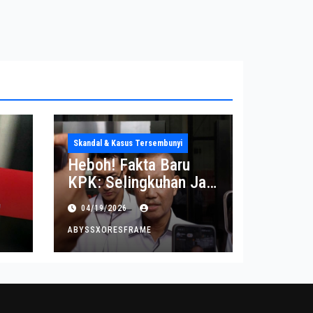
Skandal & Kasus Tersembunyi
Heboh! Fakta Baru
KPK: Selingkuhan Jadi
Tujuan Utama Uang
04/19/2026
Korupsi
ABYSSXORESFRAME