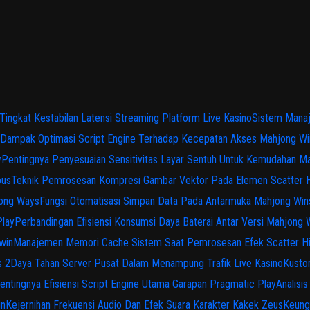
 Tingkat Kestabilan Latensi Streaming Platform Live Kasino
Sistem Manaj
Dampak Optimasi Script Engine Terhadap Kecepatan Akses Mahjong Wi
y
Pentingnya Penyesuaian Sensitivitas Layar Sentuh Untuk Kemudahan M
pus
Teknik Pemrosesan Kompresi Gambar Vektor Pada Elemen Scatter 
jong Ways
Fungsi Otomatisasi Simpan Data Pada Antarmuka Mahjong Win
Play
Perbandingan Efisiensi Konsumsi Daya Baterai Antar Versi Mahjong
win
Manajemen Memori Cache Sistem Saat Pemrosesan Efek Scatter H
s 2
Daya Tahan Server Pusat Dalam Menampung Trafik Live Kasino
Kusto
entingnya Efisiensi Script Engine Utama Garapan Pragmatic Play
Analisi
in
Kejernihan Frekuensi Audio Dan Efek Suara Karakter Kakek Zeus
Keung