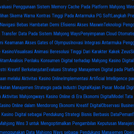
valuasi Penggunaan Sistem Memory Cache Pada Platform Mahjong Win
lihan Skema Warna Kontras Tinggi Pada Antarmuka PG Soft
Langkah Pre
Navigasi Bebas Hambatan Demi Efisiensi Akses Maxwin
Teknologi Pengol
n Transfer Data Pada Sistem Mahjong Ways
Penyimpanan Cloud Otomati
emi Keamanan Akses Gates of Olympus
Inovasi Integrasi Antarmuka Pen
e Kasino
Visualisasi Animasi Beresolusi Tinggi Dari Karakter Kakek Zeus
S
Hitam
Analisis Perilaku Konsumen Digital terhadap Mahjong Kasino Dig
tri Kreatif Berkelanjutan
Evaluasi Strategi Manajemen Digital pada Pla
aan melalui Aktivitas Kasino Online
Implementasi Artificial Intelligence
katan Manajemen Strategis pada Industri Digital
Kajian Pasar Modal Digi
Aktivitas Mahjongways Kasino Online di Era Ekonomi Digital
Model Tata 
sino Online dalam Mendorong Ekonomi Kreatif Digital
Observasi Busine
asino Digital sebagai Pendukung Strategi Bisnis Berbasis Data
Pemanfa
Mahjong Wins 3 untuk Mengoptimalkan Pengambilan Keputusan Manajeri
s menggunakan Data Mahjong Ways sebagai Pendukung Manajemen Opera