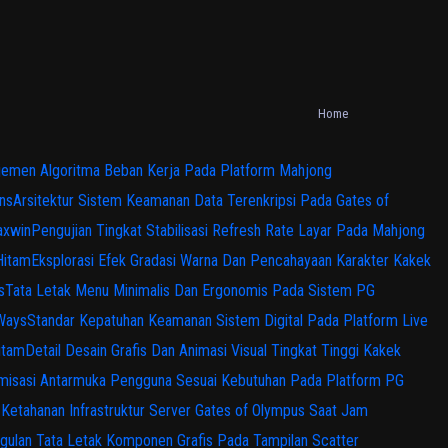
Home
emen Algoritma Beban Kerja Pada Platform Mahjong
ns
Arsitektur Sistem Keamanan Data Terenkripsi Pada Gates of
axwin
Pengujian Tingkat Stabilisasi Refresh Rate Layar Pada Mahjong
Hitam
Eksplorasi Efek Gradasi Warna Dan Pencahayaan Karakter Kakek
s
Tata Letak Menu Minimalis Dan Ergonomis Pada Sistem PG
 Ways
Standar Kepatuhan Keamanan Sistem Digital Pada Platform Live
itam
Detail Desain Grafis Dan Animasi Visual Tingkat Tinggi Kakek
misasi Antarmuka Pengguna Sesuai Kebutuhan Pada Platform PG
s Ketahanan Infrastruktur Server Gates of Olympus Saat Jam
gulan Tata Letak Komponen Grafis Pada Tampilan Scatter