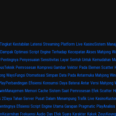
 Tingkat Kestabilan Latensi Streaming Platform Live Kasino
Sistem Manaj
Dampak Optimasi Script Engine Terhadap Kecepatan Akses Mahjong Wi
y
Pentingnya Penyesuaian Sensitivitas Layar Sentuh Untuk Kemudahan M
pus
Teknik Pemrosesan Kompresi Gambar Vektor Pada Elemen Scatter 
jong Ways
Fungsi Otomatisasi Simpan Data Pada Antarmuka Mahjong Win
Play
Perbandingan Efisiensi Konsumsi Daya Baterai Antar Versi Mahjong
win
Manajemen Memori Cache Sistem Saat Pemrosesan Efek Scatter H
s 2
Daya Tahan Server Pusat Dalam Menampung Trafik Live Kasino
Kusto
entingnya Efisiensi Script Engine Utama Garapan Pragmatic Play
Analisi
in
Kejernihan Frekuensi Audio Dan Efek Suara Karakter Kakek Zeus
Keung