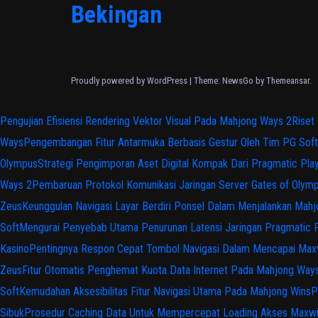
Bekingan
Proudly powered by WordPress
|
Theme:
NewsGo
by
Themeansar
.
Pengujian Efisiensi Rendering Vektor Visual Pada Mahjong Ways 2
Riset
Ways
Pengembangan Fitur Antarmuka Berbasis Gestur Oleh Tim PG Soft
Olympus
Strategi Pengimporan Aset Digital Kompak Dari Pragmatic Pla
Ways 2
Pembaruan Protokol Komunikasi Jaringan Server Gates of Olym
Zeus
Keunggulan Navigasi Layar Berdiri Ponsel Dalam Menjalankan Mah
Soft
Mengurai Penyebab Utama Penurunan Latensi Jaringan Pragmatic 
Kasino
Pentingnya Respon Cepat Tombol Navigasi Dalam Mencapai Max
Zeus
Fitur Otomatis Penghemat Kuota Data Internet Pada Mahjong Way
Soft
Kemudahan Aksesibilitas Fitur Navigasi Utama Pada Mahjong Wins
P
Sibuk
Prosedur Caching Data Untuk Mempercepat Loading Akses Maxw