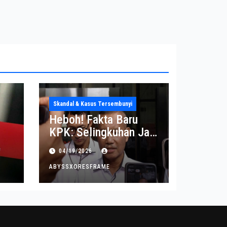
Skandal & Kasus Tersembunyi
Heboh! Fakta Baru
KPK: Selingkuhan Jadi
Tujuan Utama Uang
04/19/2026
Korupsi
ABYSSXORESFRAME