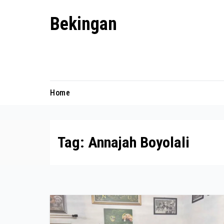
Skip
Bekingan
to
content
Mengungkap Praktik Tersembunyi
dan Kekuasaan Gelap
Home
Tag:
Annajah Boyolali