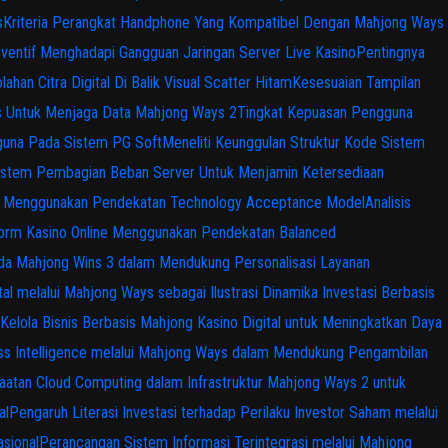
s
Kriteria Perangkat Handphone Yang Kompatibel Dengan Mahjong Ways
ventif Menghadapi Gangguan Jaringan Server Live Kasino
Pentingnya
ahan Citra Digital Di Balik Visual Scatter Hitam
Kesesuaian Tampilan
s Untuk Menjaga Data Mahjong Ways 2
Tingkat Kepuasan Pengguna
gguna Pada Sistem PG Soft
Meneliti Keunggulan Struktur Kode Sistem
istem Pembagian Beban Server Untuk Menjamin Ketersediaan
ital Menggunakan Pendekatan Technology Acceptance Model
Analisis
tform Kasino Online Menggunakan Pendekatan Balanced
 pada Mahjong Wins 3 dalam Mendukung Personalisasi Layanan
tal melalui Mahjong Ways sebagai Ilustrasi Dinamika Investasi Berbasis
Kelola Bisnis Berbasis Mahjong Kasino Digital untuk Meningkatkan Daya
ss Intelligence melalui Mahjong Ways dalam Mendukung Pengambilan
atan Cloud Computing dalam Infrastruktur Mahjong Ways 2 untuk
al
Pengaruh Literasi Investasi terhadap Perilaku Investor Saham melalui
sional
Perancangan Sistem Informasi Terintegrasi melalui Mahjong