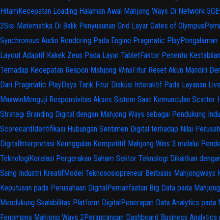
Hitam
Kecepatan Loading Halaman Awal Mahjong Ways Di Network 5G
E
2
Sisi Matematika Di Balik Penyusunan Grid Layar Gates of Olympus
Pemi
Synchronous Audio Rendering Pada Engine Pragmatic Play
Pengalaman 
Layout Adaptif Kakek Zeus Pada Layar Tablet
Faktor Penentu Kestabila
Terhadap Kecepatan Respon Mahjong Wins
Fitur Reset Akun Mandiri D
Dari Pragmatic Play
Daya Tarik Fitur Diskusi Interaktif Pada Layanan Liv
Maxwin
Menguji Responsivitas Akses Sistem Saat Kemunculan Scatter 
Strategi Branding Digital dengan Mahjong Ways sebagai Pendukung Indus
Scorecard
Identifikasi Hubungan Sentimen Digital terhadap Nilai Perusah
Digital
Interpretasi Keunggulan Kompetitif Mahjong Wins 3 melalui Pende
Teknologi
Korelasi Pergerakan Saham Sektor Teknologi Dikaitkan dengan 
Saing Industri Kreatif
Model Teknososiopreneur Berbasis Mahjongways Ka
Keputusan pada Perusahaan Digital
Pemanfaatan Big Data pada Mahjong K
Mendukung Skalabilitas Platform Digital
Penerapan Data Analytics pada 
Fenomena Mahjong Ways 2
Perancangan Dashboard Business Analytic