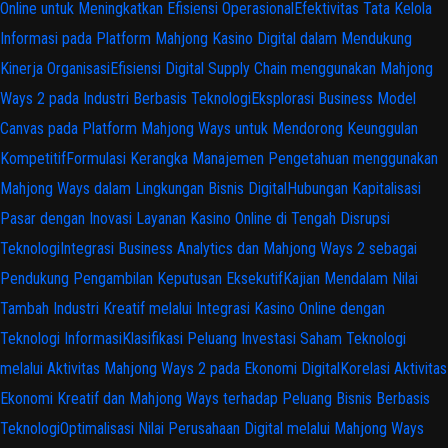
Online untuk Meningkatkan Efisiensi Operasional
Efektivitas Tata Kelola
Informasi pada Platform Mahjong Kasino Digital dalam Mendukung
Kinerja Organisasi
Efisiensi Digital Supply Chain menggunakan Mahjong
Ways 2 pada Industri Berbasis Teknologi
Eksplorasi Business Model
Canvas pada Platform Mahjong Ways untuk Mendorong Keunggulan
Kompetitif
Formulasi Kerangka Manajemen Pengetahuan menggunakan
Mahjong Ways dalam Lingkungan Bisnis Digital
Hubungan Kapitalisasi
Pasar dengan Inovasi Layanan Kasino Online di Tengah Disrupsi
Teknologi
Integrasi Business Analytics dan Mahjong Ways 2 sebagai
Pendukung Pengambilan Keputusan Eksekutif
Kajian Mendalam Nilai
Tambah Industri Kreatif melalui Integrasi Kasino Online dengan
Teknologi Informasi
Klasifikasi Peluang Investasi Saham Teknologi
melalui Aktivitas Mahjong Ways 2 pada Ekonomi Digital
Korelasi Aktivitas
Ekonomi Kreatif dan Mahjong Ways terhadap Peluang Bisnis Berbasis
Teknologi
Optimalisasi Nilai Perusahaan Digital melalui Mahjong Ways