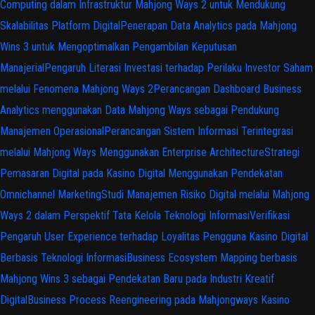
Computing dalam Infrastruktur Mahjong Ways 2 untuk Mendukung
Skalabilitas Platform Digital
Penerapan Data Analytics pada Mahjong
Wins 3 untuk Mengoptimalkan Pengambilan Keputusan
Manajerial
Pengaruh Literasi Investasi terhadap Perilaku Investor Saham
melalui Fenomena Mahjong Ways 2
Perancangan Dashboard Business
Analytics menggunakan Data Mahjong Ways sebagai Pendukung
Manajemen Operasional
Perancangan Sistem Informasi Terintegrasi
melalui Mahjong Ways Menggunakan Enterprise Architecture
Strategi
Pemasaran Digital pada Kasino Digital Menggunakan Pendekatan
Omnichannel Marketing
Studi Manajemen Risiko Digital melalui Mahjong
Ways 2 dalam Perspektif Tata Kelola Teknologi Informasi
Verifikasi
Pengaruh User Experience terhadap Loyalitas Pengguna Kasino Digital
Berbasis Teknologi Informasi
Business Ecosystem Mapping berbasis
Mahjong Wins 3 sebagai Pendekatan Baru pada Industri Kreatif
Digital
Business Process Reengineering pada Mahjongways Kasino