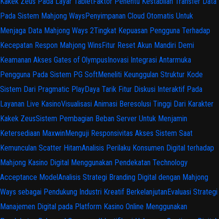
Kakek Zeus Pada Layar Tablet
Faktor Penentu Kestabilan Transfer Data
Pada Sistem Mahjong Ways
Penyimpanan Cloud Otomatis Untuk
Menjaga Data Mahjong Ways 2
Tingkat Kepuasan Pengguna Terhadap
Kecepatan Respon Mahjong Wins
Fitur Reset Akun Mandiri Demi
Keamanan Akses Gates of Olympus
Inovasi Integrasi Antarmuka
Pengguna Pada Sistem PG Soft
Meneliti Keunggulan Struktur Kode
Sistem Dari Pragmatic Play
Daya Tarik Fitur Diskusi Interaktif Pada
Layanan Live Kasino
Visualisasi Animasi Beresolusi Tinggi Dari Karakter
Kakek Zeus
Sistem Pembagian Beban Server Untuk Menjamin
Ketersediaan Maxwin
Menguji Responsivitas Akses Sistem Saat
Kemunculan Scatter Hitam
Analisis Perilaku Konsumen Digital terhadap
Mahjong Kasino Digital Menggunakan Pendekatan Technology
Acceptance Model
Analisis Strategi Branding Digital dengan Mahjong
Ways sebagai Pendukung Industri Kreatif Berkelanjutan
Evaluasi Strategi
Manajemen Digital pada Platform Kasino Online Menggunakan