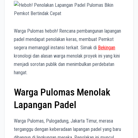
k
p
m
e
r
Warga Pulomas heboh! Rencana pembangunan lapangan
padel mendapat penolakan keras, membuat Pemkot
segera memanggil instansi terkait. Simak di
Bekingan
kronologi dan alasan warga menolak proyek ini yang kini
menjadi sorotan publik dan menimbulkan perdebatan
hangat.
Warga Pulomas Menolak
Lapangan Padel
Warga Pulomas, Pulogadung, Jakarta Timur, merasa
terganggu dengan keberadaan lapangan padel yang baru
dibangun di lingkungan mereka. Penolakan ini muncul