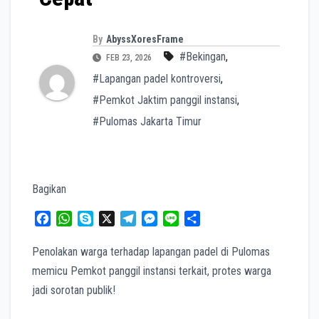
By
AbyssXoresFrame
#Bekingan
,
FEB 23, 2026
#Lapangan padel kontroversi
,
#Pemkot Jaktim panggil instansi
,
#Pulomas Jakarta Timur
Bagikan
F
W
S
X
T
M
L
S
a
h
k
e
e
i
h
c
a
y
l
s
n
a
Penolakan warga terhadap lapangan padel di Pulomas
e
t
p
e
s
e
r
memicu Pemkot panggil instansi terkait, protes warga
b
s
e
g
e
e
jadi sorotan publik!
o
A
r
n
o
p
a
g