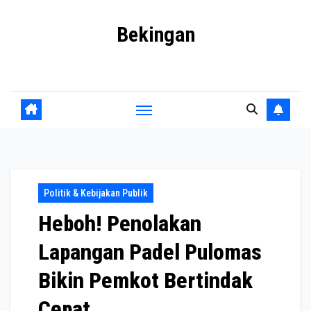
Skip
Bekingan
to
content
Mengungkap Praktik Tersembunyi dan Kekuasaan Gelap
Politik & Kebijakan Publik
Heboh! Penolakan
Lapangan Padel Pulomas
Bikin Pemkot Bertindak
Cepat