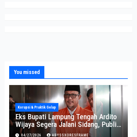
You missed
Korupsi & Praktik Gelap
Eks Bupati Lampung Tengah Ardito
Wijaya Segera Jalani Sidang, Publik
Soroti Perkembangannya
04/27/2026
ABYSSXORESFRAME