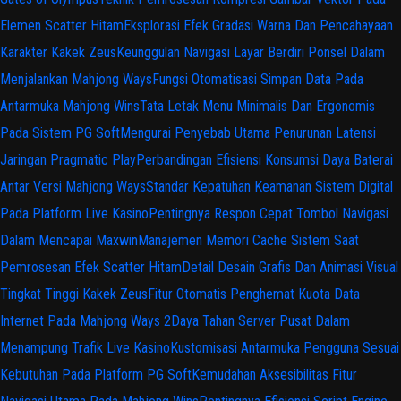
Elemen Scatter Hitam
Eksplorasi Efek Gradasi Warna Dan Pencahayaan
Karakter Kakek Zeus
Keunggulan Navigasi Layar Berdiri Ponsel Dalam
Menjalankan Mahjong Ways
Fungsi Otomatisasi Simpan Data Pada
Antarmuka Mahjong Wins
Tata Letak Menu Minimalis Dan Ergonomis
Pada Sistem PG Soft
Mengurai Penyebab Utama Penurunan Latensi
Jaringan Pragmatic Play
Perbandingan Efisiensi Konsumsi Daya Baterai
Antar Versi Mahjong Ways
Standar Kepatuhan Keamanan Sistem Digital
Pada Platform Live Kasino
Pentingnya Respon Cepat Tombol Navigasi
Dalam Mencapai Maxwin
Manajemen Memori Cache Sistem Saat
Pemrosesan Efek Scatter Hitam
Detail Desain Grafis Dan Animasi Visual
Tingkat Tinggi Kakek Zeus
Fitur Otomatis Penghemat Kuota Data
Internet Pada Mahjong Ways 2
Daya Tahan Server Pusat Dalam
Menampung Trafik Live Kasino
Kustomisasi Antarmuka Pengguna Sesuai
Kebutuhan Pada Platform PG Soft
Kemudahan Aksesibilitas Fitur