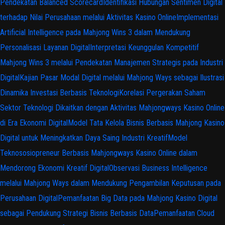
Pendekatan Balanced Scorecard
Identifikasi Hubungan Sentimen Digital
terhadap Nilai Perusahaan melalui Aktivitas Kasino Online
Implementasi
Artificial Intelligence pada Mahjong Wins 3 dalam Mendukung
Personalisasi Layanan Digital
Interpretasi Keunggulan Kompetitif
Mahjong Wins 3 melalui Pendekatan Manajemen Strategis pada Industri
Digital
Kajian Pasar Modal Digital melalui Mahjong Ways sebagai Ilustrasi
Dinamika Investasi Berbasis Teknologi
Korelasi Pergerakan Saham
Sektor Teknologi Dikaitkan dengan Aktivitas Mahjongways Kasino Online
di Era Ekonomi Digital
Model Tata Kelola Bisnis Berbasis Mahjong Kasino
Digital untuk Meningkatkan Daya Saing Industri Kreatif
Model
Teknososiopreneur Berbasis Mahjongways Kasino Online dalam
Mendorong Ekonomi Kreatif Digital
Observasi Business Intelligence
melalui Mahjong Ways dalam Mendukung Pengambilan Keputusan pada
Perusahaan Digital
Pemanfaatan Big Data pada Mahjong Kasino Digital
sebagai Pendukung Strategi Bisnis Berbasis Data
Pemanfaatan Cloud