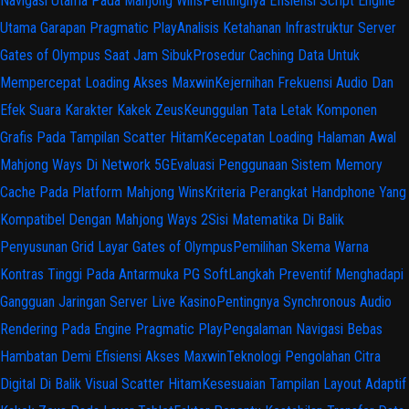
Navigasi Utama Pada Mahjong Wins
Pentingnya Efisiensi Script Engine
Utama Garapan Pragmatic Play
Analisis Ketahanan Infrastruktur Server
Gates of Olympus Saat Jam Sibuk
Prosedur Caching Data Untuk
Mempercepat Loading Akses Maxwin
Kejernihan Frekuensi Audio Dan
Efek Suara Karakter Kakek Zeus
Keunggulan Tata Letak Komponen
Grafis Pada Tampilan Scatter Hitam
Kecepatan Loading Halaman Awal
Mahjong Ways Di Network 5G
Evaluasi Penggunaan Sistem Memory
Cache Pada Platform Mahjong Wins
Kriteria Perangkat Handphone Yang
Kompatibel Dengan Mahjong Ways 2
Sisi Matematika Di Balik
Penyusunan Grid Layar Gates of Olympus
Pemilihan Skema Warna
Kontras Tinggi Pada Antarmuka PG Soft
Langkah Preventif Menghadapi
Gangguan Jaringan Server Live Kasino
Pentingnya Synchronous Audio
Rendering Pada Engine Pragmatic Play
Pengalaman Navigasi Bebas
Hambatan Demi Efisiensi Akses Maxwin
Teknologi Pengolahan Citra
Digital Di Balik Visual Scatter Hitam
Kesesuaian Tampilan Layout Adaptif