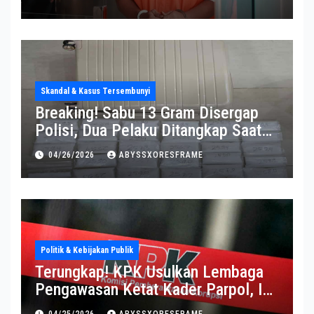
Skandal & Kasus Tersembunyi
Breaking! Sabu 13 Gram Disergap
Polisi, Dua Pelaku Ditangkap Saat
Operasi Berlangsung Di Tempat
04/26/2026
ABYSSXORESFRAME
Politik & Kebijakan Publik
Terungkap! KPK Usulkan Lembaga
Pengawasan Ketat Kader Parpol, Ini
Alasannya