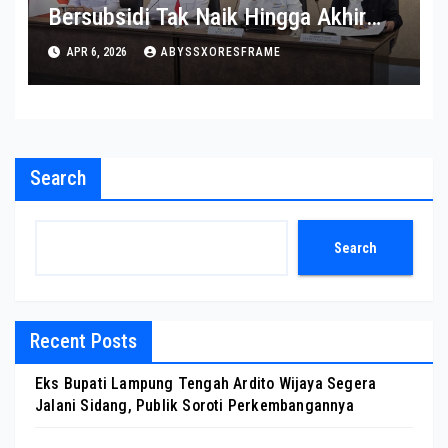
Bersubsidi Tak Naik Hingga Akhir
2026 Ini Alasannya
APR 6, 2026
ABYSSXORESFRAME
Search
Search
Recent Posts
Eks Bupati Lampung Tengah Ardito Wijaya Segera
Jalani Sidang, Publik Soroti Perkembangannya