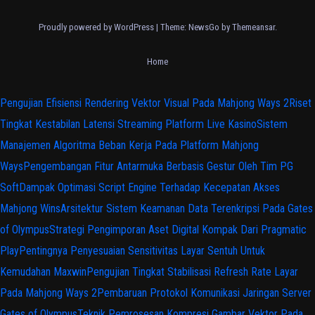
Proudly powered by WordPress
|
Theme:
NewsGo
by
Themeansar
.
Home
Pengujian Efisiensi Rendering Vektor Visual Pada Mahjong Ways 2
Riset
Tingkat Kestabilan Latensi Streaming Platform Live Kasino
Sistem
Manajemen Algoritma Beban Kerja Pada Platform Mahjong
Ways
Pengembangan Fitur Antarmuka Berbasis Gestur Oleh Tim PG
Soft
Dampak Optimasi Script Engine Terhadap Kecepatan Akses
Mahjong Wins
Arsitektur Sistem Keamanan Data Terenkripsi Pada Gates
of Olympus
Strategi Pengimporan Aset Digital Kompak Dari Pragmatic
Play
Pentingnya Penyesuaian Sensitivitas Layar Sentuh Untuk
Kemudahan Maxwin
Pengujian Tingkat Stabilisasi Refresh Rate Layar
Pada Mahjong Ways 2
Pembaruan Protokol Komunikasi Jaringan Server
Gates of Olympus
Teknik Pemrosesan Kompresi Gambar Vektor Pada