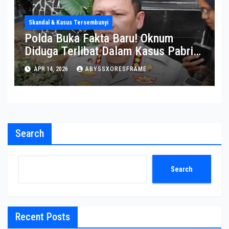
Skandal & Kasus Tersembunyi
Polda Buka Fakta Baru! Oknum
Diduga Terlibat Dalam Kasus Pabrik
Narkoba Di Semarang
APR 14, 2026
ABYSSXORESFRAME
Search
Search
Recent Posts