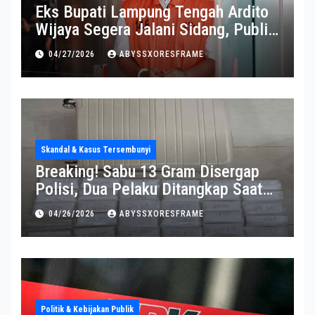
Eks Bupati Lampung Tengah Ardito
Wijaya Segera Jalani Sidang, Publik
Soroti Perkembangannya
04/27/2026
ABYSSXORESFRAME
Skandal & Kasus Tersembunyi
Breaking! Sabu 13 Gram Disergap
Polisi, Dua Pelaku Ditangkap Saat
Operasi Berlangsung Di Tempat
04/26/2026
ABYSSXORESFRAME
Politik & Kebijakan Publik