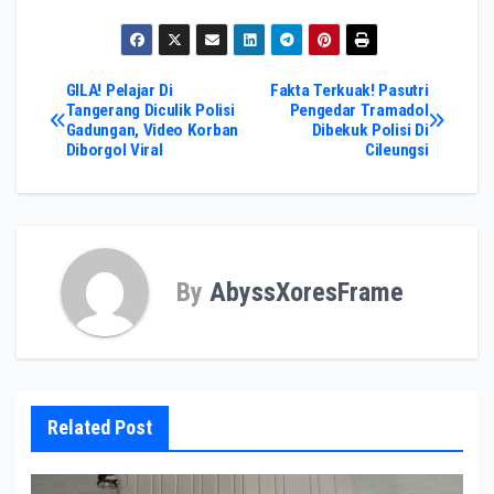
Post
GILA! Pelajar Di
Fakta Terkuak! Pasutri
Tangerang Diculik Polisi
Pengedar Tramadol
Gadungan, Video Korban
Dibekuk Polisi Di
navigation
Diborgol Viral
Cileungsi
By
AbyssXoresFrame
Related Post