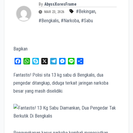
By
AbyssXoresFrame
#Bekingan
,
MAR 23, 2026
#Bengkalis
,
#Narkoba
,
#Sabu
Bagikan
F
W
S
X
T
M
L
S
a
h
k
e
e
i
h
c
a
y
l
s
n
a
Fantastis! Polisi sita 13 kg sabu di Bengkalis, dua
e
t
p
e
s
e
r
pengedar ditangkap, diduga terkait jaringan narkoba
b
s
e
g
e
e
besar yang masih diselidiki.
o
A
r
n
o
p
a
g
k
p
m
e
r
Pengungkapan kasus narkoba kembali mengejutkan