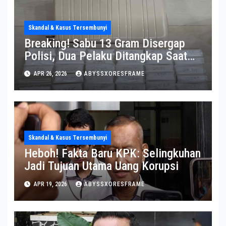
Skandal & Kasus Tersembunyi
Breaking! Sabu 13 Gram Disergap
Polisi, Dua Pelaku Ditangkap Saat
Operasi Berlangsung Di Tempat
APR 26, 2026
ABYSSXORESFRAME
Skandal & Kasus Tersembunyi
Heboh! Fakta Baru KPK: Selingkuhan
Jadi Tujuan Utama Uang Korupsi
APR 19, 2026
ABYSSXORESFRAME