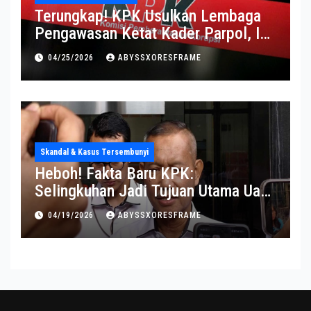
Terungkap! KPK Usulkan Lembaga
Pengawasan Ketat Kader Parpol, Ini
Alasannya
04/25/2026
ABYSSXORESFRAME
Skandal & Kasus Tersembunyi
Heboh! Fakta Baru KPK:
Selingkuhan Jadi Tujuan Utama Uang
Korupsi
04/19/2026
ABYSSXORESFRAME