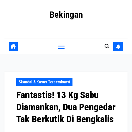
Skip
Bekingan
to
content
Mengungkap Praktik Tersembunyi dan Kekuasaan Gelap
Skandal & Kasus Tersembunyi
Fantastis! 13 Kg Sabu
Diamankan, Dua Pengedar
Tak Berkutik Di Bengkalis