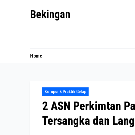
Skip
Bekingan
to
content
Mengungkap Praktik Tersembunyi
dan Kekuasaan Gelap
Home
Korupsi & Praktik Gelap
2 ASN Perkimtan P
Tersangka dan Lang