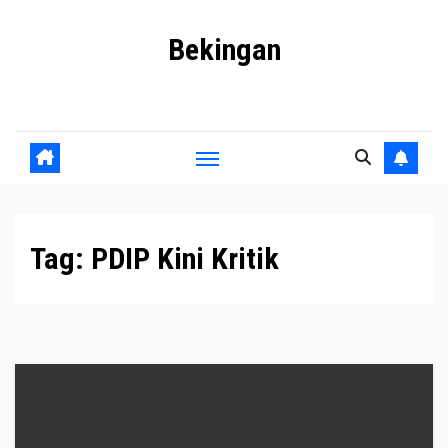
Skip
Bekingan
to
content
Mengungkap Praktik Tersembunyi dan Kekuasaan Gelap
Tag:
PDIP Kini Kritik