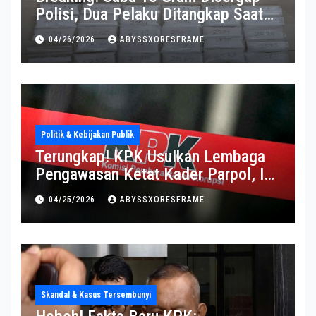
Polisi, Dua Pelaku Ditangkap Saat
Operasi Berlangsung Di Tempat
04/26/2026
ABYSSXORESFRAME
Politik & Kebijakan Publik
Terungkap! KPK Usulkan Lembaga
Pengawasan Ketat Kader Parpol, Ini
Alasannya
04/25/2026
ABYSSXORESFRAME
Skandal & Kasus Tersembunyi