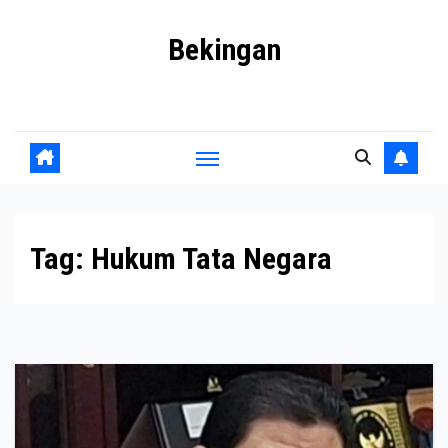
Skip
Bekingan
to
content
Mengungkap Praktik Tersembunyi dan Kekuasaan Gelap
Tag:
Hukum Tata Negara