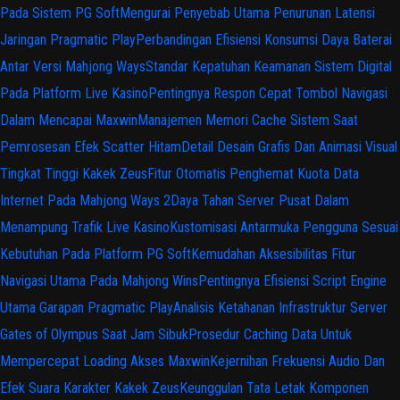
Pada Sistem PG Soft
Mengurai Penyebab Utama Penurunan Latensi
Jaringan Pragmatic Play
Perbandingan Efisiensi Konsumsi Daya Baterai
Antar Versi Mahjong Ways
Standar Kepatuhan Keamanan Sistem Digital
Pada Platform Live Kasino
Pentingnya Respon Cepat Tombol Navigasi
Dalam Mencapai Maxwin
Manajemen Memori Cache Sistem Saat
Pemrosesan Efek Scatter Hitam
Detail Desain Grafis Dan Animasi Visual
Tingkat Tinggi Kakek Zeus
Fitur Otomatis Penghemat Kuota Data
Internet Pada Mahjong Ways 2
Daya Tahan Server Pusat Dalam
Menampung Trafik Live Kasino
Kustomisasi Antarmuka Pengguna Sesuai
Kebutuhan Pada Platform PG Soft
Kemudahan Aksesibilitas Fitur
Navigasi Utama Pada Mahjong Wins
Pentingnya Efisiensi Script Engine
Utama Garapan Pragmatic Play
Analisis Ketahanan Infrastruktur Server
Gates of Olympus Saat Jam Sibuk
Prosedur Caching Data Untuk
Mempercepat Loading Akses Maxwin
Kejernihan Frekuensi Audio Dan
Efek Suara Karakter Kakek Zeus
Keunggulan Tata Letak Komponen