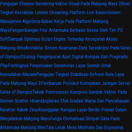
Pengujian Efisiensi Rendering Vektor Visual Pada Mahjong Ways 2
Riset
Tingkat Kestabilan Latensi Streaming Platform Live Kasino
Sistem
Manajemen Algoritma Beban Kerja Pada Platform Mahjong
Ways
Pengembangan Fitur Antarmuka Berbasis Gestur Oleh Tim PG
Soft
Dampak Optimasi Script Engine Terhadap Kecepatan Akses
Mahjong Wins
Arsitektur Sistem Keamanan Data Terenkripsi Pada Gates
of Olympus
Strategi Pengimporan Aset Digital Kompak Dari Pragmatic
Play
Pentingnya Penyesuaian Sensitivitas Layar Sentuh Untuk
Kemudahan Maxwin
Pengujian Tingkat Stabilisasi Refresh Rate Layar
Pada Mahjong Ways 2
Pembaruan Protokol Komunikasi Jaringan Server
Gates of Olympus
Teknik Pemrosesan Kompresi Gambar Vektor Pada
Elemen Scatter Hitam
Eksplorasi Efek Gradasi Warna Dan Pencahayaan
Karakter Kakek Zeus
Keunggulan Navigasi Layar Berdiri Ponsel Dalam
Menjalankan Mahjong Ways
Fungsi Otomatisasi Simpan Data Pada
Antarmuka Mahjong Wins
Tata Letak Menu Minimalis Dan Ergonomis