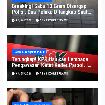
Breaking! Sabu 13 Gram Disergap
Polisi, Dua Pelaku Ditangkap Saat
Operasi Berlangsung Di Tempat
04/26/2026
ABYSSXORESFRAME
Politik & Kebijakan Publik
Terungkap! KPK Usulkan Lembaga
Pengawasan Ketat Kader Parpol, Ini
Alasannya
04/25/2026
ABYSSXORESFRAME