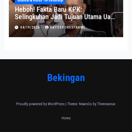
Skandal & Kasus Tersembunyi
Heboh! Fakta Baru KPK:
Selingkuhan Jadi Tujuan Utama Uang
Korupsi
04/19/2026
ABYSSXORESFRAME
Bekingan
Proudly powered by WordPress
|
Theme:
NewsGo
by
Themeansar
.
Home