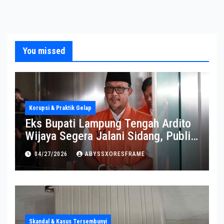
You missed
Korupsi & Praktik Gelap
Eks Bupati Lampung Tengah Ardito
Wijaya Segera Jalani Sidang, Publik
Soroti Perkembangannya
04/27/2026
ABYSSXORESFRAME
Skandal & Kasus Tersembunyi