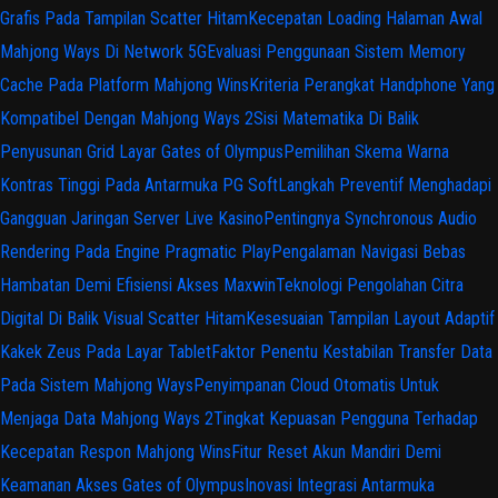
Grafis Pada Tampilan Scatter Hitam
Kecepatan Loading Halaman Awal
Mahjong Ways Di Network 5G
Evaluasi Penggunaan Sistem Memory
Cache Pada Platform Mahjong Wins
Kriteria Perangkat Handphone Yang
Kompatibel Dengan Mahjong Ways 2
Sisi Matematika Di Balik
Penyusunan Grid Layar Gates of Olympus
Pemilihan Skema Warna
Kontras Tinggi Pada Antarmuka PG Soft
Langkah Preventif Menghadapi
Gangguan Jaringan Server Live Kasino
Pentingnya Synchronous Audio
Rendering Pada Engine Pragmatic Play
Pengalaman Navigasi Bebas
Hambatan Demi Efisiensi Akses Maxwin
Teknologi Pengolahan Citra
Digital Di Balik Visual Scatter Hitam
Kesesuaian Tampilan Layout Adaptif
Kakek Zeus Pada Layar Tablet
Faktor Penentu Kestabilan Transfer Data
Pada Sistem Mahjong Ways
Penyimpanan Cloud Otomatis Untuk
Menjaga Data Mahjong Ways 2
Tingkat Kepuasan Pengguna Terhadap
Kecepatan Respon Mahjong Wins
Fitur Reset Akun Mandiri Demi
Keamanan Akses Gates of Olympus
Inovasi Integrasi Antarmuka